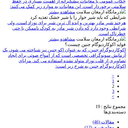
چکاپ عمومی یا معاینات پیشگیرانه از اهمیت بسیاری در حفظ
سلامتی برخوردار است. این معاینات به موارد زیر کمک می‌کنند:
مشاهده بیشتر
شرایطی که باید شیر خوار را با شیر خشک تغذیه کرد
هرچند شیر مادر بهترین و ایده آل ترین شیر برای نوزاد است، ولی
شرایطی وجود دارد که دادن شیر مادر به کودک ناممکن یا حتی
خطرناک است.
مشاهده بیشتر
فواید اکوکاردیوگام جنین چیست؟
اکوکاردیوگرام جنین، که به عنوان اکو جنین نیز شناخته می شود، یک
آزمایش سونوگرافی تخصصی است که از امواج صوتی برای ایجاد
تصاویری از قلب نوزاد متولد نشده استفاده می کند. مزایای
اکوکاردیوگرام جنین به شرح زیر است:
<
1
2
3
>
مجموع نتایج : 19
دسته‌بندی‌ها
مقالات
(46)
مجله خبری
(12)