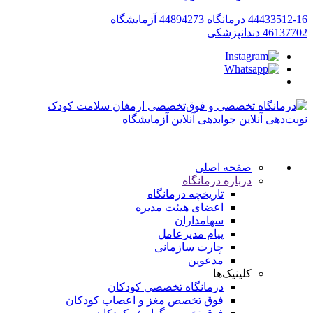
44433512-16
درمانگاه
44894273
آزمایشگاه
46137702
دندانپزشکی
نوبت‌دهی آنلاین
جوابدهی آنلاین آزمایشگاه
صفحه اصلی
درباره درمانگاه
تاریخچه درمانگاه
اعضای هیئت مدیره
سهامداران
پیام مدیرعامل
چارت سازمانی
مدعوین
کلینیک‌ها
درمانگاه تخصصی کودکان
فوق تخصص مغز و اعصاب کودکان