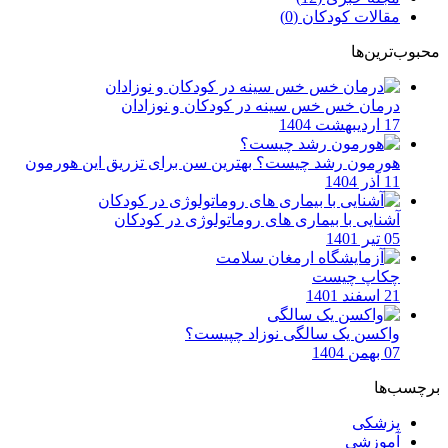
مقالات کودکان
(0)
محبوب‌ترین‌ها
درمان خس خس سینه در کودکان و نوزادان
17 اردیبهشت 1404
هورمون رشد چیست؟ بهترین سن برای تزریق این هورمون
11 آذر 1404
آشنایی با بیماری های روماتولوژی در کودکان
05 تیر 1401
چکاپ چیست
21 اسفند 1401
واکسن یک سالگی نوزاد چپیست؟
07 بهمن 1404
برچسب‌ها
پزشکی
آموزشی