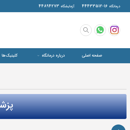
44894273
44433512-16
درمانگاه
آزمایشگاه
صفحه اصلی
درباره درمانگاه
کلینیک‌ها
پزش