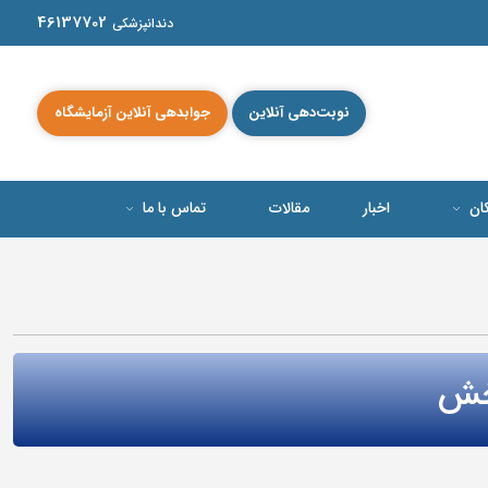
46137702
دندانپزشکی
نوبت‌دهی آنلاین
جوابدهی آنلاین آزمایشگاه
کان
اخبار
مقالات
تماس با ما
خش