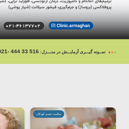
021- 444 33 516
نمــونه گیـــری آزمایـــش در منــــزل:
سلامت جسم کودکان