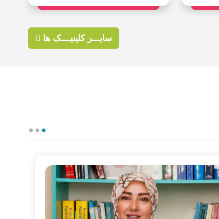
سایـــر کلینیــــک ها