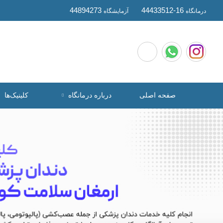
44894273
44433512-16
درمانگاه
آزمایشگاه
صفحه اصلی
درباره درمانگاه
کلینیک‌ها